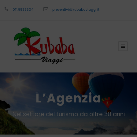
011.9833504
preventivi@kubabaviaggi.it
L’Agenzia
Nel settore del turismo da oltre 30 anni