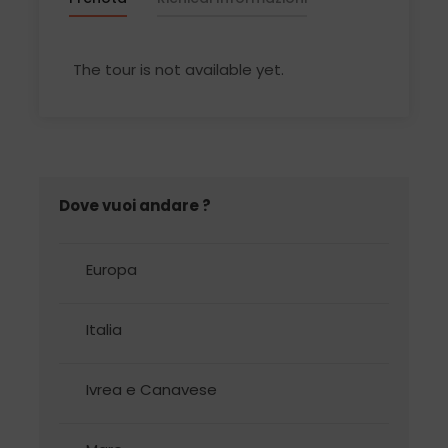
The tour is not available yet.
ADATTO A TUTTI. PREVEDE 4 ORE DI NAVIGAZIONE.
Programma
Dove vuoi andare ?
Partenza in mattinata dalla località prescelta
per raggiungere il Porto Antico di Genova ove ci
Europa
imbarcheremo per la crociera di avvistamento
della durata di circa quattro ore e mezza in
Italia
compagnia di un biologo marino che fornirà ogni
indicazione in merito al Santuario Pelagos, la
Ivrea e Canavese
prima area protetta internazionale del
Mediterraneo in cui vivono stabilmente 8 diverse
specie di cetacei.