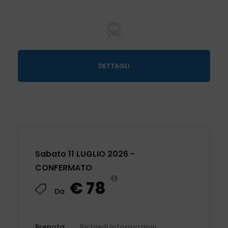
IN AUTOBUS DA CALUSO, STRAMBINO E IVREA. ALTRE
DETTAGLI
PARTENZE SU RICHIESTA CON EVENTUALE
SOVRAPPREZZO
11 LUGLIO 2026
Sabato 11 LUGLIO 2026 -
CONFERMATO
€ 78
Da
ACCOMPAGNATRICE DI AGENZIA
Prenota
Richiedi Informazioni