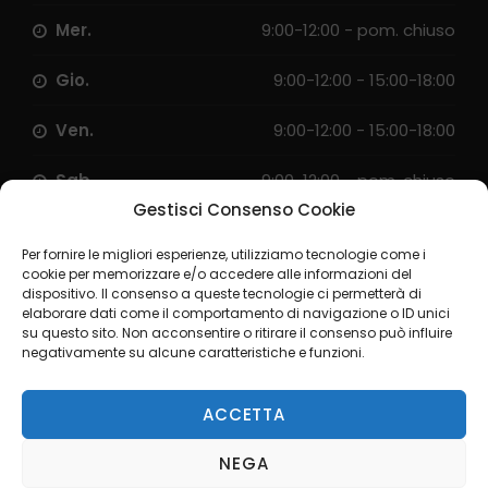
Mer.
9:00-12:00 - pom. chiuso
Gio.
9:00-12:00 - 15:00-18:00
Ven.
9:00-12:00 - 15:00-18:00
Sab.
9:00-12:00 - pom. chiuso
Gestisci Consenso Cookie
Per fornire le migliori esperienze, utilizziamo tecnologie come i
cookie per memorizzare e/o accedere alle informazioni del
Kubaba Viaggi riceve anche su appuntamento:
dispositivo. Il consenso a queste tecnologie ci permetterà di
se desideri venire in ufficio per programmare un
elaborare dati come il comportamento di navigazione o ID unici
su questo sito. Non acconsentire o ritirare il consenso può influire
viaggio o una gita,
chiamaci
per fissare un
negativamente su alcune caratteristiche e funzioni.
appuntamento negli orari a te più comodi.
ACCETTA
NEGA