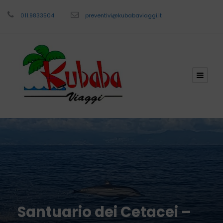
011.9833504
preventivi@kubabaviaggi.it
Santuario dei Cetacei –