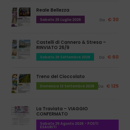
Reale Bellezza
Punti di carico
€ 30
Caluso piazzale Mercato
Sabato 25 Luglio 2026
Da
Strambino Cappello Verde
Castelli di Cannero & Stresa –
Ivrea ffss fermata pensilina
RINVIATO 26/9
€ 60
Sabato 26 Settembre 2026
Da
Gli orari esatti di partenza vengono comunicati
al momento della conferma del viaggio
Treno del Cioccolato
€ 125
Domenica 13 Settembre 2026
Da
Info e prenotazioni
Richiedi maggiori informazioni in Agenzia oppure
compila il form di richiesta informazioni presente
La Traviata – VIAGGIO
CONFERMATO
in questa pagina:
KUBABA VIAGGI srl
Sabato 29 Agosto 2026 - POSTI
ESAURITI