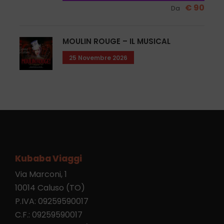
Via Marconi, 1
€ 90
Da
CALUSO (TO)
telefono
011 98 33 504
–
011 98 33 198
MOULIN ROUGE – IL MUSICAL
25 Novembre 2026
0
SHARES
Kubaba Viaggi
Via Marconi, 1
10014 Caluso (TO)
P.IVA: 09259590017
C.F.: 09259590017