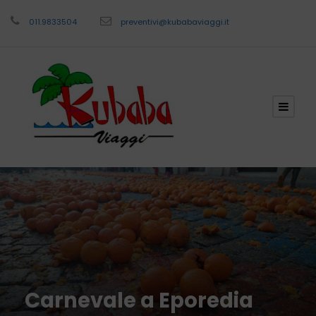
011.9833504
preventivi@kubabaviaggi.it
Carnevale a Eporedia