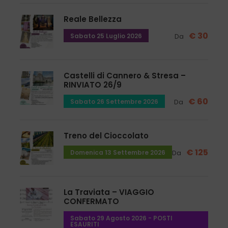
Reale Bellezza
€ 30
Sabato 25 Luglio 2026
Da
Punti di incontro
Ore 9.00
Castelli di Cannero & Stresa –
Terrazza Movicentro stazione ferroviaria di Ivrea
RINVIATO 26/9
La tariffa non include il trasferimento da /
€ 60
Sabato 26 Settembre 2026
Da
per Ivrea che deve essere organizzata
autonomamente.
Treno del Cioccolato
€ 125
Domenica 13 Settembre 2026
Da
Info e prenotazioni
Per prenotazioni ed informazioni utilizza i form
La Traviata – VIAGGIO
presenti in questa pagina oppure contattaci
CONFERMATO
direttamente in ufficio:
Sabato 29 Agosto 2026 - POSTI
KUBABA VIAGGI srl
ESAURITI