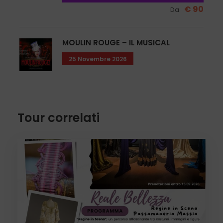
Via Marconi, 1
€ 90
Da
CALUSO (TO)
telefono
011 98 33 504
–
011 98 33 198
MOULIN ROUGE – IL MUSICAL
25 Novembre 2026
0
SHARES
Tour correlati