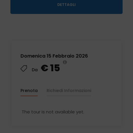
DETTAGLI
AUTONOMO O SU RICHIESTA)
DOMENICA 15 FEBBRAIO 2026
Domenica 15 Febbraio 2026
€ 15
Da
ACCOMPAGNATRICE DI AGENZIA
Prenota
Richiedi Informazioni
The tour is not available yet.
TOUR A PIEDI PER L'INTERA GIORNATA (TERRENO
SDRUCCIOLEVOLE DURANTE LA BATTAGLIA)