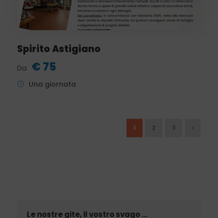
Spirito Astigiano
€ 75
Da
Una giornata
1
2
3
Le nostre gite, il vostro svago …