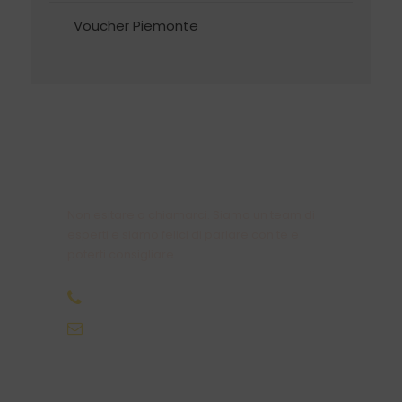
Voucher Piemonte
Hai delle domande ?
Non esitare a chiamarci. Siamo un team di
esperti e siamo felici di parlare con te e
poterti consigliare.
+39 011 9833504
gite@kubabaviaggi.it