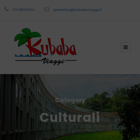
011.9833504
preventivi@kubabaviaggi.it
Category
Culturali